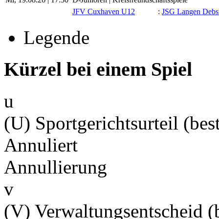
JFV Cuxhaven U12
:
JSG Langen Debs
Legende
Kürzel bei einem Spiel
u
(U) Sportgerichtsurteil (best
Annuliert
Annullierung
v
(V) Verwaltungsentscheid (b