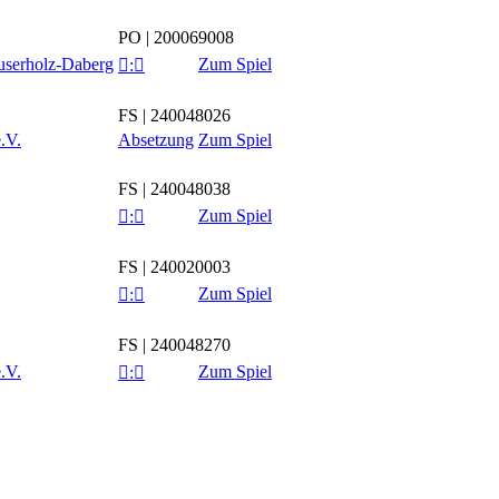
PO | 200069008
serholz-Daberg
Zum Spiel

:

FS | 240048026
.V.
Absetzung
Zum Spiel
FS | 240048038
Zum Spiel

:

FS | 240020003
Zum Spiel

:

FS | 240048270
.V.
Zum Spiel

:
