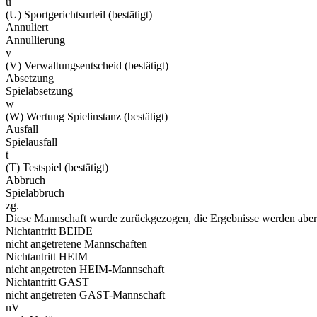
u
(U) Sportgerichtsurteil (bestätigt)
Annuliert
Annullierung
v
(V) Verwaltungsentscheid (bestätigt)
Absetzung
Spielabsetzung
w
(W) Wertung Spielinstanz (bestätigt)
Ausfall
Spielausfall
t
(T) Testspiel (bestätigt)
Abbruch
Spielabbruch
zg.
Diese Mannschaft wurde zurückgezogen, die Ergebnisse werden aber 
Nichtantritt BEIDE
nicht angetretene Mannschaften
Nichtantritt HEIM
nicht angetreten HEIM-Mannschaft
Nichtantritt GAST
nicht angetreten GAST-Mannschaft
nV