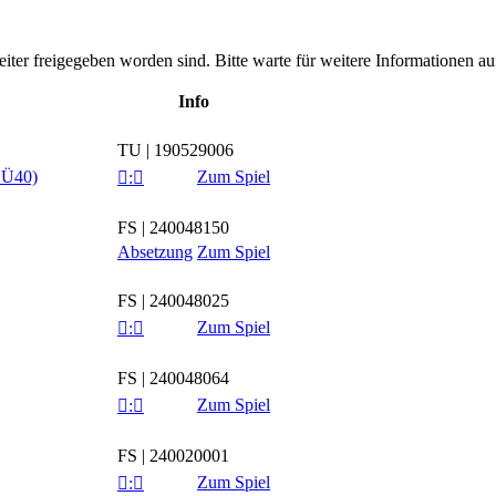
leiter freigegeben worden sind. Bitte warte für weitere Informationen auf
Info
TU | 190529006
HÜ40)
Zum Spiel

:

FS | 240048150
Absetzung
Zum Spiel
FS | 240048025
Zum Spiel

:

FS | 240048064
Zum Spiel

:

FS | 240020001
Zum Spiel

:
