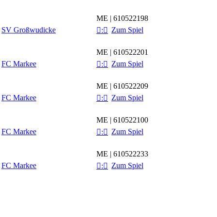
ME | 610522198
SV Großwudicke
Zum Spiel

:

ME | 610522201
FC Markee
Zum Spiel

:

ME | 610522209
FC Markee
Zum Spiel

:

ME | 610522100
FC Markee
Zum Spiel

:

ME | 610522233
FC Markee
Zum Spiel

:
