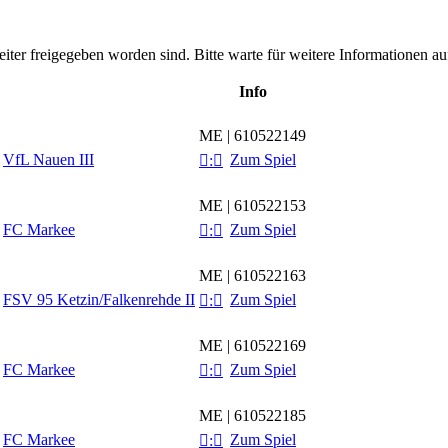
leiter freigegeben worden sind. Bitte warte für weitere Informationen auf
Info
ME | 610522149
VfL Nauen III
Zum Spiel

:

ME | 610522153
FC Markee
Zum Spiel

:

ME | 610522163
FSV 95 Ketzin/​Falkenrehde II
Zum Spiel

:

ME | 610522169
FC Markee
Zum Spiel

:

ME | 610522185
FC Markee
Zum Spiel

:
