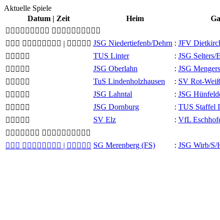
Aktuelle Spiele
Datum |
Zeit
Heim
Ga
 
JSG Niedertiefenb/​Dehrn
:
JFV Dietkirc
  |

TUS Linter
:
JSG Selters/​

JSG Oberlahn
:
JSG Mengersk.

TuS Lindenholzhausen
:
SV Rot-Wei

JSG Lahntal
:
JSG Hünfeld

JSG Dornburg
:
TUS Staffel I

SV Elz
:
VfL Eschhof

 
SG Merenberg (FS)
:
JSG Wirb/​S/​
  |
