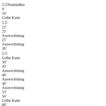

:

Strafstoßtor
9’
10’
Gelbe Karte

:

22’
25’
Auswechslung
25’
Auswechslung
30’

:

Gelbe Karte
39’
45'
Auswechslung
46’
Auswechslung
46’
Auswechslung
53’
54’
Gelbe Karte
60’