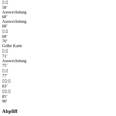

:

58’
Auswechslung
68’
Auswechslung
68’

:

68’
70’
Gelbe Karte

:

71’
Auswechslung
75’

:

77’

:

83’

:

85’
90'
Abpfiff