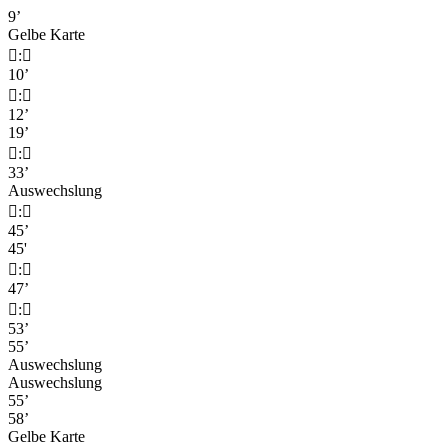
9’
Gelbe Karte

:

10’

:

12’
19’

:

33’
Auswechslung

:

45’
45'

:

47’

:

53’
55’
Auswechslung
Auswechslung
55’
58’
Gelbe Karte