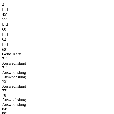
2’

:

45'
55’

:

60’

:

62’

:

68’
Gelbe Karte
71’
Auswechslung
71’
Auswechslung
Auswechslung
75’
Auswechslung
77’
78’
Auswechslung
Auswechslung
84’
90’