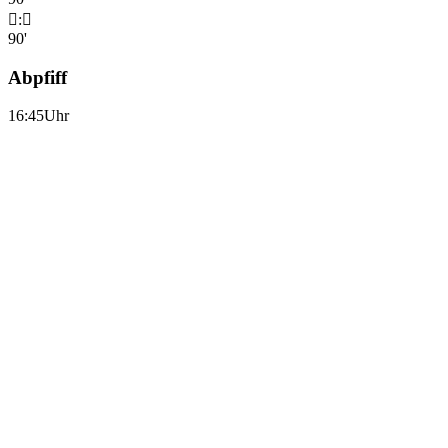

:

90'
Abpfiff
16:45Uhr