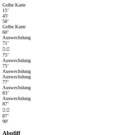
Gelbe Karte
15’
45'
58’
Gelbe Karte
60’
Auswechslung
71’

:

75’
Auswechslung
75’
Auswechslung
Auswechslung
77’
Auswechslung
83’
Auswechslung
87’

:

87’
90'
Abpfiff