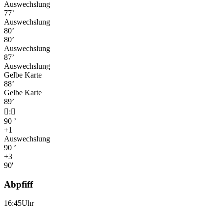
Auswechslung
77’
Auswechslung
80’
80’
Auswechslung
87’
Auswechslung
Gelbe Karte
88’
Gelbe Karte
89’

:

90 ’
+1
Auswechslung
90 ’
+3
90'
Abpfiff
16:45Uhr