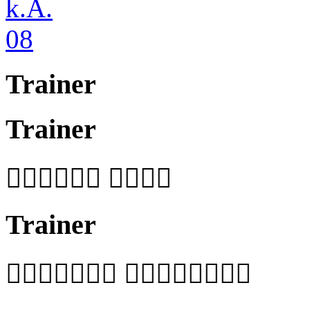
k.A.
08
Trainer
Trainer
 
Trainer
 