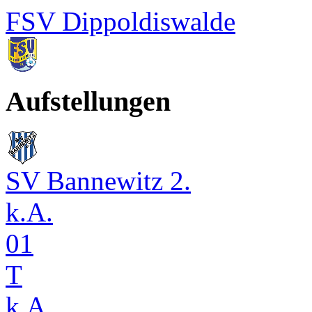
FSV Dippoldiswalde
Aufstellungen
SV Bannewitz 2.
k.A.
01
T
k.A.