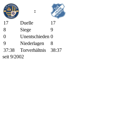
:
17
Duelle
17
8
Siege
9
0
Unentschieden
0
9
Niederlagen
8
37:38
Torverhältnis
38:37
seit 9/2002