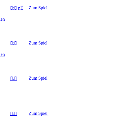
Zum Spiel

:

nE
len
Zum Spiel

:

len
Zum Spiel

:

Zum Spiel

:
