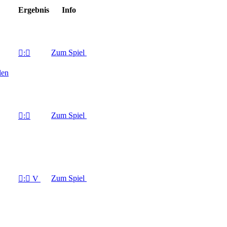
Ergebnis
Info
Zum Spiel

:

len
Zum Spiel

:

Zum Spiel

:

V