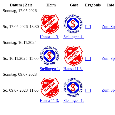
Datum | Zeit
Heim
Gast
Ergebnis
Info
Sonntag, 17.05.2026
So, 17.05.2026 |
13:30
:
Zum Sp

:

Hansa 11 3.
Stellingen 1.
Sonntag, 16.11.2025
So, 16.11.2025 |
15:00
:
Zum Sp

:

Stellingen 1.
Hansa 11 3.
Sonntag, 09.07.2023
So, 09.07.2023 |
11:00
:
Zum Sp

:

Hansa 11 3.
Stellingen 1.