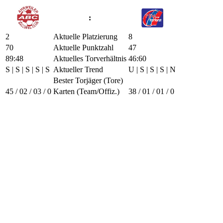
:
2
Aktuelle Platzierung
8
70
Aktuelle Punktzahl
47
89:48
Aktuelles Torverhältnis
46:60
S | S | S | S | S
Aktueller Trend
U | S | S | S | N
Bester Torjäger (Tore)
45 / 0
2 / 0
3 / 0
Karten (Team/Offiz.)
38 / 0
1 / 0
1 / 0