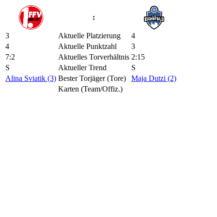
:
3
Aktuelle Platzierung
4
4
Aktuelle Punktzahl
3
7:2
Aktuelles Torverhältnis
2:15
S
Aktueller Trend
S
Alina Sviatik (3)
Bester Torjäger (Tore)
Maja Dutzi (2)
Karten (Team/Offiz.)