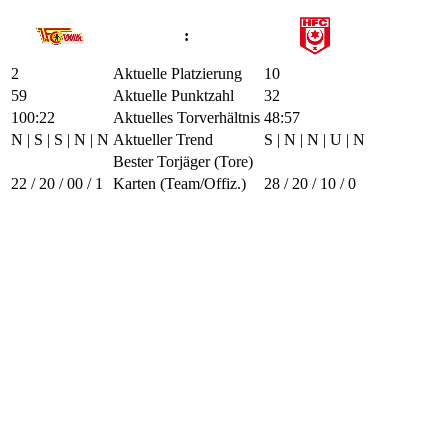
:
2
Aktuelle Platzierung
10
59
Aktuelle Punktzahl
32
100:22
Aktuelles Torverhältnis
48:57
N | S | S | N | N
Aktueller Trend
S | N | N | U | N
Bester Torjäger (Tore)
22 / 2
0 / 0
0 / 1
Karten (Team/Offiz.)
28 / 2
0 / 1
0 / 0