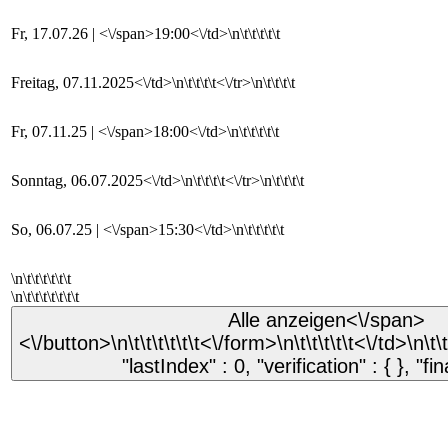
Fr, 17.07.26 | <\/span>19:00<\/td>\n\t\t\t\t\t
Freitag, 07.11.2025<\/td>\n\t\t\t\t<\/tr>\n\t\t\t\t
Fr, 07.11.25 | <\/span>18:00<\/td>\n\t\t\t\t\t
Sonntag, 06.07.2025<\/td>\n\t\t\t\t<\/tr>\n\t\t\t\t
So, 06.07.25 | <\/span>15:30<\/td>\n\t\t\t\t\t
\n\t\t\t\t\t\t
\n\t\t\t\t\t\t\t
Alle anzeigen
<\/span>
<\/button>\n\t\t\t\t\t\t<\/form>\n\t\t\t\t\t<\/td>\n\t\
"lastIndex" : 0