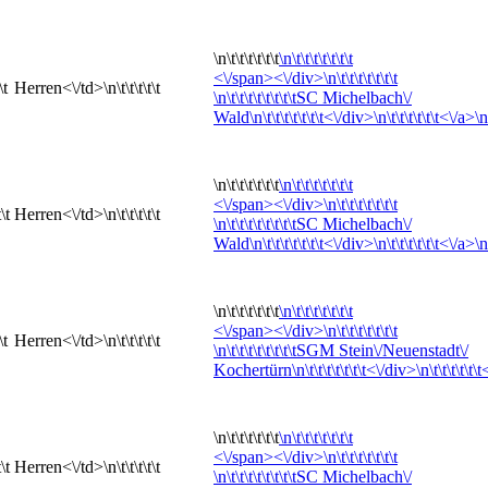
\n\t\t\t\t\t\t
\n\t\t\t\t\t\t\t
<\/span><\/div>\n\t\t\t\t\t\t\t
\t
Herren<\/td>\n\t\t\t\t\t
\n\t\t\t\t\t\t\t\tSC Michelbach\/​
Wald\n\t\t\t\t\t\t\t<\/div>\n\t\t\t\t\t\t<\/a>\n\t
\n\t\t\t\t\t\t
\n\t\t\t\t\t\t\t
<\/span><\/div>\n\t\t\t\t\t\t\t
\t
Herren<\/td>\n\t\t\t\t\t
\n\t\t\t\t\t\t\t\tSC Michelbach\/​
Wald\n\t\t\t\t\t\t\t<\/div>\n\t\t\t\t\t\t<\/a>\n\t
\n\t\t\t\t\t\t
\n\t\t\t\t\t\t\t
<\/span><\/div>\n\t\t\t\t\t\t\t
\t
Herren<\/td>\n\t\t\t\t\t
\n\t\t\t\t\t\t\t\tSGM Stein\/​Neuenstadt\/​
Kochertürn\n\t\t\t\t\t\t\t<\/div>\n\t\t\t\t\t\t<\
\n\t\t\t\t\t\t
\n\t\t\t\t\t\t\t
<\/span><\/div>\n\t\t\t\t\t\t\t
\t
Herren<\/td>\n\t\t\t\t\t
\n\t\t\t\t\t\t\t\tSC Michelbach\/​