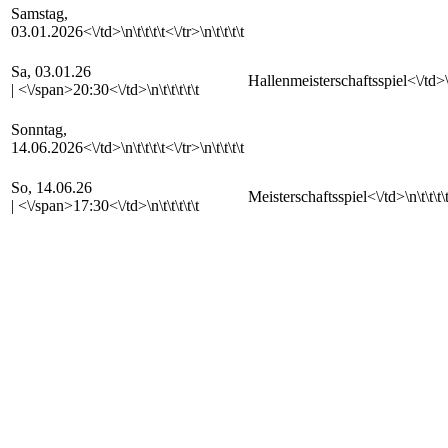
Samstag,
03.01.2026<\/td>\n\t\t\t\t<\/tr>\n\t\t\t\t
Sa, 03.01.26
Hallenmeisterschaftsspiel<\/td>\n\
| <\/span>20:30<\/td>\n\t\t\t\t\t
Sonntag,
14.06.2026<\/td>\n\t\t\t\t<\/tr>\n\t\t\t\t
So, 14.06.26
Meisterschaftsspiel<\/td>\n\t\t\t\t
| <\/span>17:30<\/td>\n\t\t\t\t\t