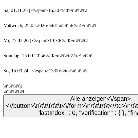
Sa, 01.11.25 | <\/span>16:30<\/td>\n\t\t\t\t\t
Mittwoch, 25.02.2026<\/td>\n\t\t\t\t<\/tr>\n\t\t\t\t
Mi, 25.02.26 | <\/span>19:30<\/td>\n\t\t\t\t\t
Sonntag, 15.09.2024<\/td>\n\t\t\t\t<\/tr>\n\t\t\t\t
So, 15.09.24 | <\/span>13:00<\/td>\n\t\t\t\t\t
\n\t\t\t\t\t\t
\n\t\t\t\t\t\t\t
Alle anzeigen
<\/span>
<\/button>\n\t\t\t\t\t\t<\/form>\n\t\t\t\t\t<\/td>\n\t\
"lastIndex" : 0