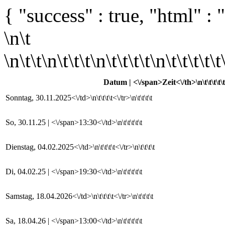
{ "success" : true, "html" : "
\n\t
\n\t\t\n\t\t\t\n\t\t\t\t\n\t\t\t\t\t\
Datum | <\/span>Zeit<\/th>\n\t\t\t\t\t
Sonntag, 30.11.2025<\/td>\n\t\t\t\t<\/tr>\n\t\t\t\t
So, 30.11.25 | <\/span>13:30<\/td>\n\t\t\t\t\t
Dienstag, 04.02.2025<\/td>\n\t\t\t\t<\/tr>\n\t\t\t\t
Di, 04.02.25 | <\/span>19:30<\/td>\n\t\t\t\t\t
Samstag, 18.04.2026<\/td>\n\t\t\t\t<\/tr>\n\t\t\t\t
Sa, 18.04.26 | <\/span>13:00<\/td>\n\t\t\t\t\t