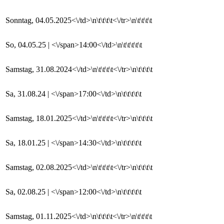
Sonntag, 04.05.2025<\/td>\n\t\t\t\t<\/tr>\n\t\t\t\t
So, 04.05.25 | <\/span>14:00<\/td>\n\t\t\t\t\t
Samstag, 31.08.2024<\/td>\n\t\t\t\t<\/tr>\n\t\t\t\t
Sa, 31.08.24 | <\/span>17:00<\/td>\n\t\t\t\t\t
Samstag, 18.01.2025<\/td>\n\t\t\t\t<\/tr>\n\t\t\t\t
Sa, 18.01.25 | <\/span>14:30<\/td>\n\t\t\t\t\t
Samstag, 02.08.2025<\/td>\n\t\t\t\t<\/tr>\n\t\t\t\t
Sa, 02.08.25 | <\/span>12:00<\/td>\n\t\t\t\t\t
Samstag, 01.11.2025<\/td>\n\t\t\t\t<\/tr>\n\t\t\t\t