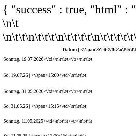
{ "success" : true, "html" : "
\n\t
\n\t\t\n\t\t\t\n\t\t\t\t\n\t\t\t\t\t\
Datum | <\/span>Zeit<\/th>\n\t\t\t\t\t
Sonntag, 19.07.2026<\/td>\n\t\t\t\t<\/tr>\n\t\t\t\t
So, 19.07.26 | <\/span>15:00<\/td>\n\t\t\t\t\t
Sonntag, 31.05.2026<\/td>\n\t\t\t\t<\/tr>\n\t\t\t\t
So, 31.05.26 | <\/span>15:15<\/td>\n\t\t\t\t\t
Sonntag, 11.05.2025<\/td>\n\t\t\t\t<\/tr>\n\t\t\t\t
So, 11.05.25 | <\/span>13:00<\/td>\n\t\t\t\t\t