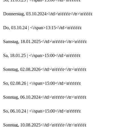
Donnerstag, 03.10.2024<\/td>\n\t\t\t\t<\/tr>\n\t\t\t\t
Do, 03.10.24 | <\/span>13:15<\/td>\n\t\t\t\t\t
Samstag, 18.01.2025<\/td>\n\t\t\t\t<\/tr>\n\t\t\t\t
Sa, 18.01.25 | <\/span>15:00<\/td>\n\t\t\t\t\t
Sonntag, 02.08.2026<\/td>\n\t\t\t\t<\/tr>\n\t\t\t\t
So, 02.08.26 | <\/span>15:00<\/td>\n\t\t\t\t\t
Sonntag, 06.10.2024<\/td>\n\t\t\t\t<\/tr>\n\t\t\t\t
So, 06.10.24 | <\/span>15:00<\/td>\n\t\t\t\t\t
Sonntag, 10.08.2025<\/td>\n\t\t\t\t<\/tr>\n\t\t\t\t