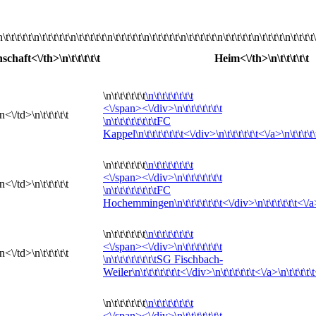
\t\t\t\t\t\n\t\t\t\t\t\n\t\t\t\t\t\n\t\t\t\t\t\n\t\t\t\t\t\n\t\t\t\t\t\n\t\t\t\t\t\n\t\t\t\t\n\t\t\t\t\
chaft<\/th>\n\t\t\t\t\t
Heim<\/th>\n\t\t\t\t\t
\n\t\t\t\t\t\t
\n\t\t\t\t\t\t\t
<\/span><\/div>\n\t\t\t\t\t\t\t
<\/td>\n\t\t\t\t\t
\n\t\t\t\t\t\t\t\tFC
Kappel\n\t\t\t\t\t\t\t<\/div>\n\t\t\t\t\t\t<\/a>\n\t\t\t\t\
\n\t\t\t\t\t\t
\n\t\t\t\t\t\t\t
<\/span><\/div>\n\t\t\t\t\t\t\t
<\/td>\n\t\t\t\t\t
\n\t\t\t\t\t\t\t\tFC
Hochemmingen\n\t\t\t\t\t\t\t<\/div>\n\t\t\t\t\t\t<\/a>\n
\n\t\t\t\t\t\t
\n\t\t\t\t\t\t\t
<\/span><\/div>\n\t\t\t\t\t\t\t
<\/td>\n\t\t\t\t\t
\n\t\t\t\t\t\t\t\tSG Fischbach-
Weiler\n\t\t\t\t\t\t\t<\/div>\n\t\t\t\t\t\t<\/a>\n\t\t\t\t\t
\n\t\t\t\t\t\t
\n\t\t\t\t\t\t\t
<\/span><\/div>\n\t\t\t\t\t\t\t