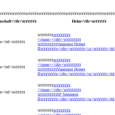
\t\t\t\t\t\n\t\t\t\t\t\n\t\t\t\t\t\n\t\t\t\t\t\n\t\t\t\t\t\n\t\t\t\t\t\n\t\t\t\t\t\n\t\t\t\t\n\t\t\t\t\
chaft<\/th>\n\t\t\t\t\t
Heim<\/th>\n\t\t\t\t\t
\n\t\t\t\t\t\t
\n\t\t\t\t\t\t\t
<\/span><\/div>\n\t\t\t\t\t\t\t
<\/td>\n\t\t\t\t\t
\n\t\t\t\t\t\t\t\tVatanspor Hemer
II\n\t\t\t\t\t\t\t<\/div>\n\t\t\t\t\t\t<\/a>\n\t\t\t\t\t<\/td>
\n\t\t\t\t\t\t
\n\t\t\t\t\t\t\t
<\/span><\/div>\n\t\t\t\t\t\t\t
<\/td>\n\t\t\t\t\t
\n\t\t\t\t\t\t\t\tVatanspor Hemer
II\n\t\t\t\t\t\t\t<\/div>\n\t\t\t\t\t\t<\/a>\n\t\t\t\t\t<\/td>
\n\t\t\t\t\t\t
\n\t\t\t\t\t\t\t
<\/span><\/div>\n\t\t\t\t\t\t\t
<\/td>\n\t\t\t\t\t
\n\t\t\t\t\t\t\t\tSF Sümmern
II\n\t\t\t\t\t\t\t<\/div>\n\t\t\t\t\t\t<\/a>\n\t\t\t\t\t<\/td>
\n\t\t\t\t\t\t
\n\t\t\t\t\t\t\t
<\/span><\/div>\n\t\t\t\t\t\t\t