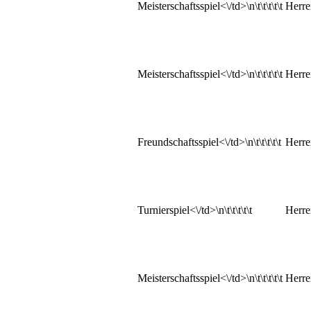
Meisterschaftsspiel<\/td>\n\t\t\t\t\t
Herren
Meisterschaftsspiel<\/td>\n\t\t\t\t\t
Herren
Freundschaftsspiel<\/td>\n\t\t\t\t\t
Herren
Turnierspiel<\/td>\n\t\t\t\t\t
Herren
Meisterschaftsspiel<\/td>\n\t\t\t\t\t
Herren