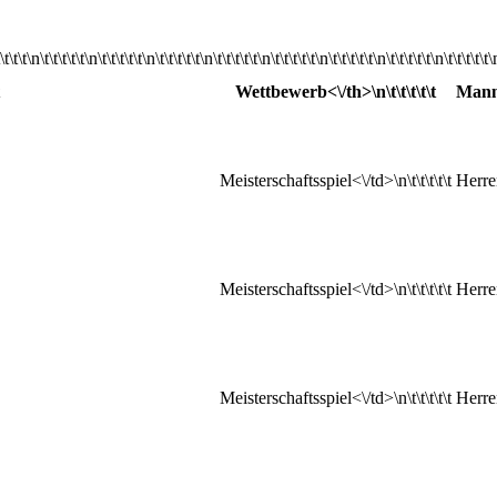
t\t\t\n\t\t\t\t\t\n\t\t\t\t\t\n\t\t\t\t\t\n\t\t\t\t\t\n\t\t\t\t\t\n\t\t\t\t\t\n\t\t\t\t\t\n\t\t\t\t\t\n
Wettbewerb<\/th>\n\t\t\t\t\t
Manns
Meisterschaftsspiel<\/td>\n\t\t\t\t\t
Herren
Meisterschaftsspiel<\/td>\n\t\t\t\t\t
Herren
Meisterschaftsspiel<\/td>\n\t\t\t\t\t
Herren