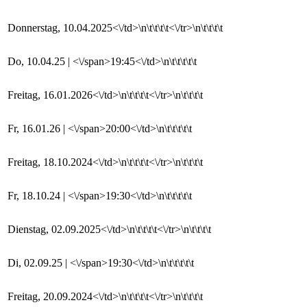
Donnerstag, 10.04.2025<\/td>\n\t\t\t\t<\/tr>\n\t\t\t\t
Do, 10.04.25 | <\/span>19:45<\/td>\n\t\t\t\t\t
Freitag, 16.01.2026<\/td>\n\t\t\t\t<\/tr>\n\t\t\t\t
Fr, 16.01.26 | <\/span>20:00<\/td>\n\t\t\t\t\t
Freitag, 18.10.2024<\/td>\n\t\t\t\t<\/tr>\n\t\t\t\t
Fr, 18.10.24 | <\/span>19:30<\/td>\n\t\t\t\t\t
Dienstag, 02.09.2025<\/td>\n\t\t\t\t<\/tr>\n\t\t\t\t
Di, 02.09.25 | <\/span>19:30<\/td>\n\t\t\t\t\t
Freitag, 20.09.2024<\/td>\n\t\t\t\t<\/tr>\n\t\t\t\t