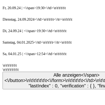
Fr, 20.09.24 | <\/span>19:30<\/td>\n\t\t\t\t\t
Dienstag, 24.09.2024<\/td>\n\t\t\t\t<\/tr>\n\t\t\t\t
Di, 24.09.24 | <\/span>19:30<\/td>\n\t\t\t\t\t
Samstag, 04.01.2025<\/td>\n\t\t\t\t<\/tr>\n\t\t\t\t
Sa, 04.01.25 | <\/span>12:54<\/td>\n\t\t\t\t\t
\n\t\t\t\t\t\t
\n\t\t\t\t\t\t\t
Alle anzeigen
<\/span>
<\/button>\n\t\t\t\t\t\t<\/form>\n\t\t\t\t\t<\/td>\n\t\
"lastIndex" : 0