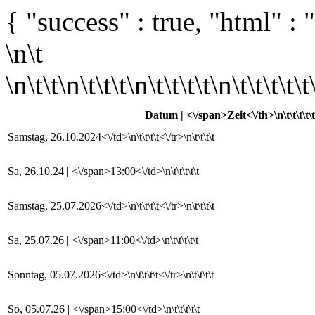
{ "success" : true, "html" : "
\n\t
\n\t\t\n\t\t\t\n\t\t\t\t\n\t\t\t\t\t\
Datum | <\/span>Zeit<\/th>\n\t\t\t\t\t
Samstag, 26.10.2024<\/td>\n\t\t\t\t<\/tr>\n\t\t\t\t
Sa, 26.10.24 | <\/span>13:00<\/td>\n\t\t\t\t\t
Samstag, 25.07.2026<\/td>\n\t\t\t\t<\/tr>\n\t\t\t\t
Sa, 25.07.26 | <\/span>11:00<\/td>\n\t\t\t\t\t
Sonntag, 05.07.2026<\/td>\n\t\t\t\t<\/tr>\n\t\t\t\t
So, 05.07.26 | <\/span>15:00<\/td>\n\t\t\t\t\t