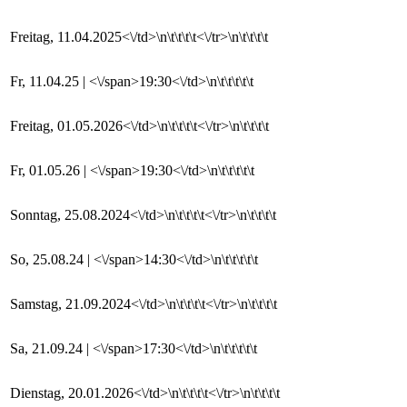
Freitag, 11.04.2025<\/td>\n\t\t\t\t<\/tr>\n\t\t\t\t
Fr, 11.04.25 | <\/span>19:30<\/td>\n\t\t\t\t\t
Freitag, 01.05.2026<\/td>\n\t\t\t\t<\/tr>\n\t\t\t\t
Fr, 01.05.26 | <\/span>19:30<\/td>\n\t\t\t\t\t
Sonntag, 25.08.2024<\/td>\n\t\t\t\t<\/tr>\n\t\t\t\t
So, 25.08.24 | <\/span>14:30<\/td>\n\t\t\t\t\t
Samstag, 21.09.2024<\/td>\n\t\t\t\t<\/tr>\n\t\t\t\t
Sa, 21.09.24 | <\/span>17:30<\/td>\n\t\t\t\t\t
Dienstag, 20.01.2026<\/td>\n\t\t\t\t<\/tr>\n\t\t\t\t