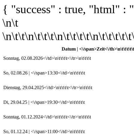
{ "success" : true, "html" : "
\n\t
\n\t\t\n\t\t\t\n\t\t\t\t\n\t\t\t\t\t\
Datum | <\/span>Zeit<\/th>\n\t\t\t\t\t
Sonntag, 02.08.2026<\/td>\n\t\t\t\t<\/tr>\n\t\t\t\t
So, 02.08.26 | <\/span>13:30<\/td>\n\t\t\t\t\t
Dienstag, 29.04.2025<\/td>\n\t\t\t\t<\/tr>\n\t\t\t\t
Di, 29.04.25 | <\/span>19:30<\/td>\n\t\t\t\t\t
Sonntag, 01.12.2024<\/td>\n\t\t\t\t<\/tr>\n\t\t\t\t
So, 01.12.24 | <\/span>11:00<\/td>\n\t\t\t\t\t