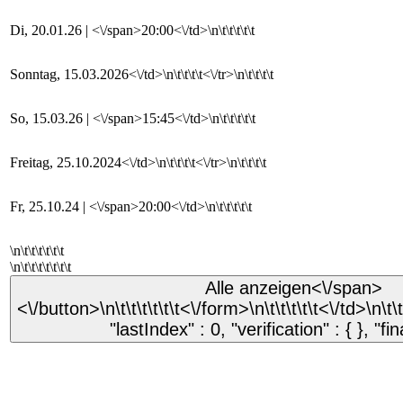
Di, 20.01.26 | <\/span>20:00<\/td>\n\t\t\t\t\t
Sonntag, 15.03.2026<\/td>\n\t\t\t\t<\/tr>\n\t\t\t\t
So, 15.03.26 | <\/span>15:45<\/td>\n\t\t\t\t\t
Freitag, 25.10.2024<\/td>\n\t\t\t\t<\/tr>\n\t\t\t\t
Fr, 25.10.24 | <\/span>20:00<\/td>\n\t\t\t\t\t
\n\t\t\t\t\t\t
\n\t\t\t\t\t\t\t
Alle anzeigen
<\/span>
<\/button>\n\t\t\t\t\t\t<\/form>\n\t\t\t\t\t<\/td>\n\t\
"lastIndex" : 0