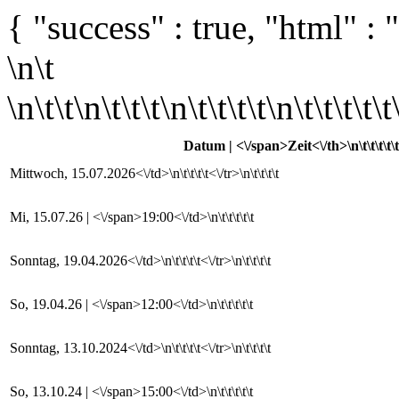
{ "success" : true, "html" : "
\n\t
\n\t\t\n\t\t\t\n\t\t\t\t\n\t\t\t\t\t\
Datum | <\/span>Zeit<\/th>\n\t\t\t\t\t
Mittwoch, 15.07.2026<\/td>\n\t\t\t\t<\/tr>\n\t\t\t\t
Mi, 15.07.26 | <\/span>19:00<\/td>\n\t\t\t\t\t
Sonntag, 19.04.2026<\/td>\n\t\t\t\t<\/tr>\n\t\t\t\t
So, 19.04.26 | <\/span>12:00<\/td>\n\t\t\t\t\t
Sonntag, 13.10.2024<\/td>\n\t\t\t\t<\/tr>\n\t\t\t\t
So, 13.10.24 | <\/span>15:00<\/td>\n\t\t\t\t\t