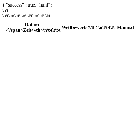
{ "success" : true, "html" : "
\n\t
\n\t\t\n\t\t\t\n\t\t\t\t\n\t\t\t\t\t
Datum
Wettbewerb<\/th>\n\t\t\t\t\t
Mannscha
| <\/span>Zeit<\/th>\n\t\t\t\t\t