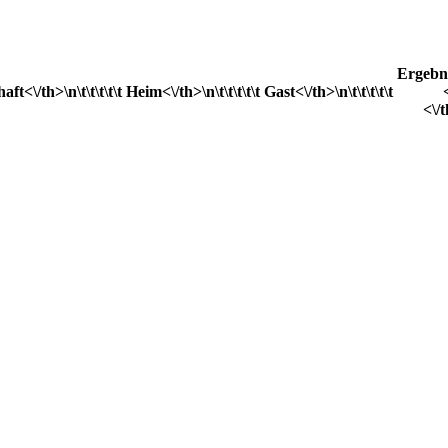
Ergebn
ft<\/th>\n\t\t\t\t\t
Heim<\/th>\n\t\t\t\t\t
Gast<\/th>\n\t\t\t\t\t
<\/t