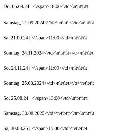
Do, 05.09.24 | <\/span>18:00<\/td>\n\t\t\t\t\t
Samstag, 21.09.2024<\/td>\n\t\t\t\t<\/tr>\n\t\t\t\t
Sa, 21.09.24 | <\/span>11:00<\/td>\n\t\t\t\t\t
Sonntag, 24.11.2024<\/td>\n\t\t\t\t<\/tr>\n\t\t\t\t
So, 24.11.24 | <\/span>11:00<\/td>\n\t\t\t\t\t
Sonntag, 25.08.2024<\/td>\n\t\t\t\t<\/tr>\n\t\t\t\t
So, 25.08.24 | <\/span>13:00<\/td>\n\t\t\t\t\t
Samstag, 30.08.2025<\/td>\n\t\t\t\t<\/tr>\n\t\t\t\t
Sa, 30.08.25 | <\/span>15:00<\/td>\n\t\t\t\t\t