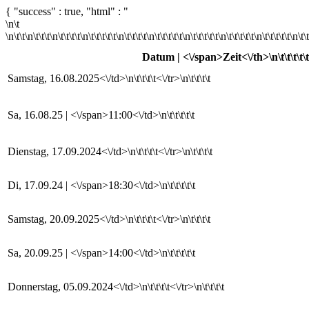
{ "success" : true, "html" : "
\n\t
\n\t\t\n\t\t\t\n\t\t\t\t\n\t\t\t\t\t\n\t\t\t\t\n\t\t\t\t\t\n\t\t\t\t\t\n\t\t\t\t\t\n\t\t\t\t\t\n\t\t\
Datum | <\/span>Zeit<\/th>\n\t\t\t\t\t
Samstag, 16.08.2025<\/td>\n\t\t\t\t<\/tr>\n\t\t\t\t
Sa, 16.08.25 | <\/span>11:00<\/td>\n\t\t\t\t\t
Dienstag, 17.09.2024<\/td>\n\t\t\t\t<\/tr>\n\t\t\t\t
Di, 17.09.24 | <\/span>18:30<\/td>\n\t\t\t\t\t
Samstag, 20.09.2025<\/td>\n\t\t\t\t<\/tr>\n\t\t\t\t
Sa, 20.09.25 | <\/span>14:00<\/td>\n\t\t\t\t\t
Donnerstag, 05.09.2024<\/td>\n\t\t\t\t<\/tr>\n\t\t\t\t