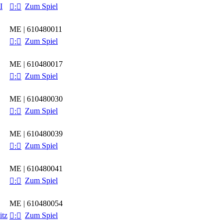
I
Zum Spiel

:

ME | 610480011
Zum Spiel

:

ME | 610480017
Zum Spiel

:

ME | 610480030
Zum Spiel

:

ME | 610480039
Zum Spiel

:

ME | 610480041
Zum Spiel

:

ME | 610480054
itz
Zum Spiel

:
