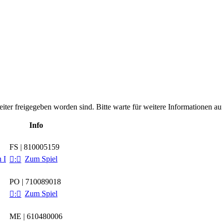
leiter freigegeben worden sind. Bitte warte für weitere Informationen auf
Info
FS | 810005159
 I
Zum Spiel

:

PO | 710089018
Zum Spiel

:

ME | 610480006