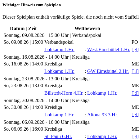
Wichtiger Hinweis zum Spielplan
Dieser Spielplan enthält vorläufige Spiele, die noch nicht vom Staffel
Datum | Zeit
Wettbewerb
Sonntag, 09.08.2026 - 15:00 Uhr | Verbandspokal
So, 09.08.26 |
15:00
Verbandspokal
PO 
Lohkamp 1.Hr.
:
West-Eimsbüttel 1.Hr.

:

Sonntag, 16.08.2026 - 14:00 Uhr | Kreisliga
So, 16.08.26 |
14:00
Kreisliga
ME 
Lohkamp 1.Hr.
:
GW Eimsbüttel 2.Hr.

:

Sonntag, 23.08.2026 - 13:00 Uhr | Kreisliga
So, 23.08.26 |
13:00
Kreisliga
ME 
Billstedt-Horn 4.Hr.
:
Lohkamp 1.Hr.

:

Sonntag, 30.08.2026 - 14:00 Uhr | Kreisliga
So, 30.08.26 |
14:00
Kreisliga
ME 
Lohkamp 1.Hr.
:
Altona 93 3.Hr.

:

Sonntag, 06.09.2026 - 16:00 Uhr | Kreisliga
So, 06.09.26 |
16:00
Kreisliga
ME 
St. Pauli 6.Hr.
:
Lohkamp 1.Hr.

:
