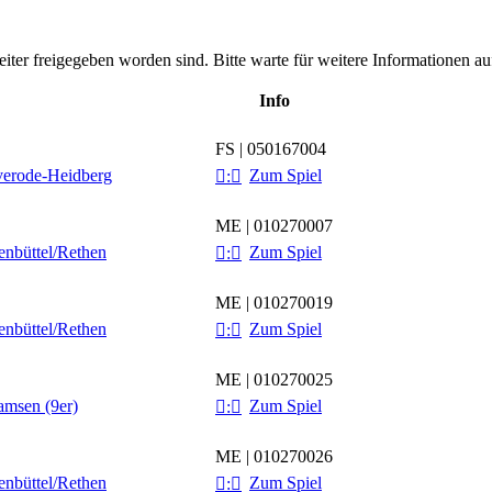
leiter freigegeben worden sind. Bitte warte für weitere Informationen auf
Info
FS | 050167004
erode-Heidberg
Zum Spiel

:

ME | 010270007
nbüttel/​Rethen
Zum Spiel

:

ME | 010270019
nbüttel/​Rethen
Zum Spiel

:

ME | 010270025
msen (9er)
Zum Spiel

:

ME | 010270026
nbüttel/​Rethen
Zum Spiel

:
