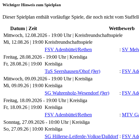
Wichtiger Hinweis zum Spielplan
Dieser Spielplan enthält vorläufige Spiele, die noch nicht vom Staffel
Datum | Zeit
Wettbewerb
Mittwoch, 12.08.2026 - 19:00 Uhr | Kreisfreundschaftsspiele
Mi, 12.08.26 |
19:00
Kreisfreundschaftsspiele
FSV Adenbüttel/​Rethen
:
SV Melv
Freitag, 28.08.2026 - 19:00 Uhr | Kreisliga
Fr, 28.08.26 |
19:00
Kreisliga
TuS Seershausen/​Ohof (9er)
:
FSV Ade
Mittwoch, 09.09.2026 - 19:00 Uhr | Kreisliga
Mi, 09.09.26 |
19:00
Kreisliga
SG Wahrenholz-Wesendorf (9er)
:
FSV Ade
Freitag, 18.09.2026 - 19:00 Uhr | Kreisliga
Fr, 18.09.26 |
19:00
Kreisliga
FSV Adenbüttel/​Rethen
:
MTV Ga
Sonntag, 27.09.2026 - 10:00 Uhr | Kreisliga
So, 27.09.26 |
10:00
Kreisliga
SG Hillerse-Leiferde-Volkse/​Dalldorf
:
FSV Ade