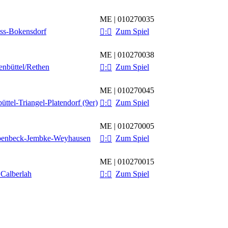
ME | 010270035
ss-Bokensdorf
Zum Spiel

:

ME | 010270038
nbüttel/​Rethen
Zum Spiel

:

ME | 010270045
üttel-Triangel-Platendorf (9er)
Zum Spiel

:

ME | 010270005
enbeck-Jembke-Weyhausen
Zum Spiel

:

ME | 010270015
alberlah
Zum Spiel

:
