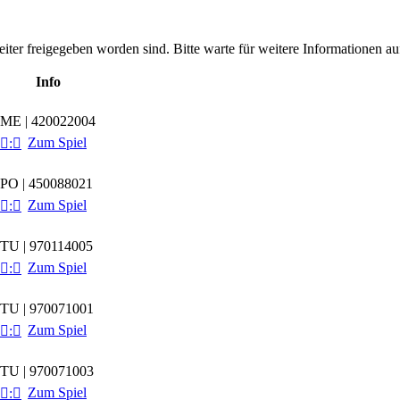
leiter freigegeben worden sind. Bitte warte für weitere Informationen auf
Info
ME | 420022004
Zum Spiel

:

PO | 450088021
Zum Spiel

:

TU | 970114005
Zum Spiel

:

TU | 970071001
Zum Spiel

:

TU | 970071003
Zum Spiel

:
