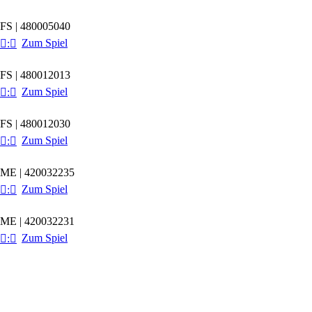
FS | 480005040
Zum Spiel

:

FS | 480012013
Zum Spiel

:

FS | 480012030
Zum Spiel

:

ME | 420032235
Zum Spiel

:

ME | 420032231
Zum Spiel

:
