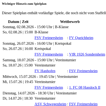
Wichtiger Hinweis zum Spielplan
Dieser Spielplan enthält vorläufige Spiele, die noch nicht vom Staffel
Datum | Zeit
Wettbewerb
Sonntag, 02.08.2026 - 15:00 Uhr | B-Klasse
So, 02.08.26 |
15:00
B-Klasse
FSV Freimersheim
:
FV Queichheim
Sonntag, 26.07.2026 - 16:00 Uhr | Kreispokal
So, 26.07.26 |
16:00
Kreispokal
FSV Freimersheim
:
VfR 1926 Sondernheim
Samstag, 18.07.2026 - 15:00 Uhr | Vereinsturnier
Sa, 18.07.26 |
15:00
Vereinsturnier
FV Hanhofen
:
FSV Freimersheim
Mittwoch, 15.07.2026 - 19:45 Uhr | Vereinsturnier
Mi, 15.07.26 |
19:45
Vereinsturnier
FSV Freimersheim
:
1. FC 08 Hassloch II
Dienstag, 14.07.2026 - 18:30 Uhr | Vereinsturnier
Di, 14.07.26 |
18:30
Vereinsturnier
ASV Schwegenheim
:
FSV Freimersheim