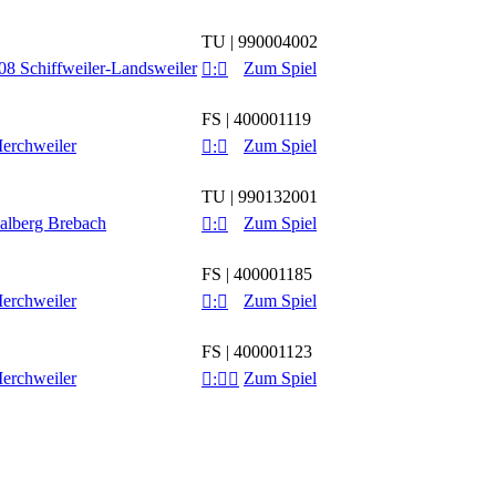
TU | 990004002
8 Schiffweiler-Landsweiler
Zum Spiel

:

FS | 400001119
erchweiler
Zum Spiel

:

TU | 990132001
alberg Brebach
Zum Spiel

:

FS | 400001185
erchweiler
Zum Spiel

:

FS | 400001123
erchweiler
Zum Spiel

:
