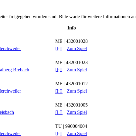
leiter freigegeben worden sind. Bitte warte für weitere Informationen auf
Info
ME | 432001028
erchweiler
Zum Spiel

:

ME | 432001023
alberg Brebach
Zum Spiel

:

ME | 432001012
erchweiler
Zum Spiel

:

ME | 432001005
eisbach
Zum Spiel

:

TU | 990004004
erchweiler
Zum Spiel

:
