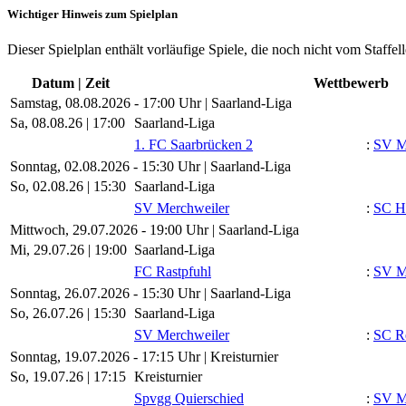
Wichtiger Hinweis zum Spielplan
Dieser Spielplan enthält vorläufige Spiele, die noch nicht vom Staffel
Datum | Zeit
Wettbewerb
Samstag, 08.08.2026 - 17:00 Uhr | Saarland-Liga
Sa, 08.08.26 |
17:00
Saarland-Liga
1. FC Saarbrücken 2
:
SV M
Sonntag, 02.08.2026 - 15:30 Uhr | Saarland-Liga
So, 02.08.26 |
15:30
Saarland-Liga
SV Merchweiler
:
SC H
Mittwoch, 29.07.2026 - 19:00 Uhr | Saarland-Liga
Mi, 29.07.26 |
19:00
Saarland-Liga
FC Rastpfuhl
:
SV M
Sonntag, 26.07.2026 - 15:30 Uhr | Saarland-Liga
So, 26.07.26 |
15:30
Saarland-Liga
SV Merchweiler
:
SC R
Sonntag, 19.07.2026 - 17:15 Uhr | Kreisturnier
So, 19.07.26 |
17:15
Kreisturnier
Spvgg Quierschied
:
SV M