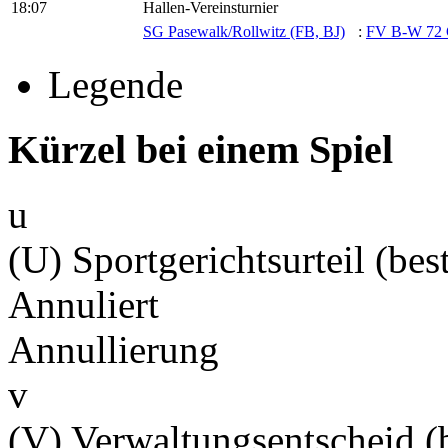
18:07
Hallen-Vereinsturnier
SG Pasewalk/​Rollwitz (FB, BJ)
:
FV B-W 72 
Legende
Kürzel bei einem Spiel
u
(U) Sportgerichtsurteil (best
Annuliert
Annullierung
v
(V) Verwaltungsentscheid (b