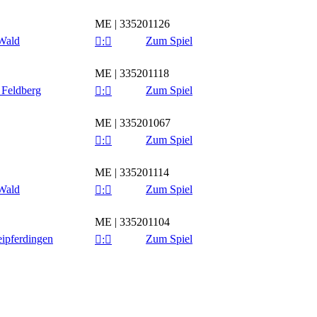
ME | 335201126
Wald
Zum Spiel

:

ME | 335201118
 Feldberg
Zum Spiel

:

ME | 335201067
Zum Spiel

:

ME | 335201114
Wald
Zum Spiel

:

ME | 335201104
eipferdingen
Zum Spiel

:
