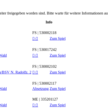
leiter freigegeben worden sind. Bitte warte für weitere Informationen auf
Info
FS | 530002118
Zum Spiel

:

FS | 530017242
Wald
Zum Spiel

:

FS | 530002102
/​BSV N. Radolfz. 2
Zum Spiel

:

FS | 530002117
Wald
Absetzung
Zum Spiel
ME | 335201127
Wald
Zum Spiel

:
