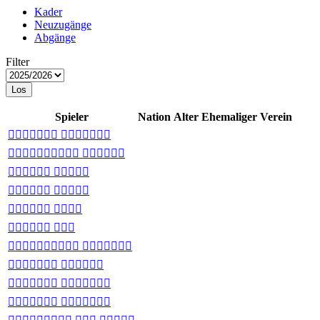
Kader
Neuzugänge
Abgänge
Filter
Los
Spieler
Nation
Alter
Ehemaliger Verein
 
 
 
 
 
 
 
 
 
 