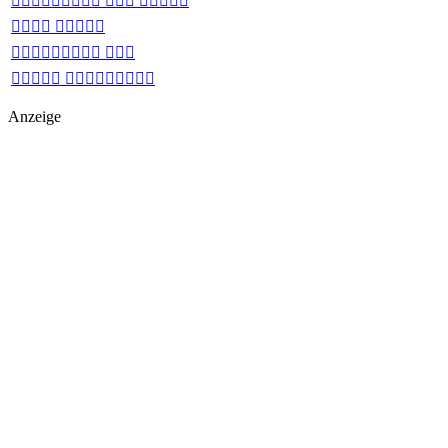
  
 
 
 
Anzeige