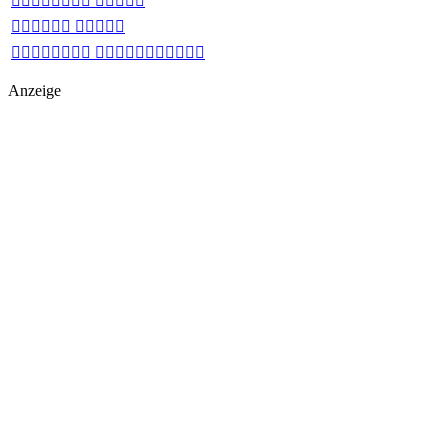
 
 
 
Anzeige