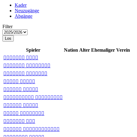
Kader
Neuzugänge
Abgänge
Filter
Los
Spieler
Nation
Alter
Ehemaliger Verein
 
 
 
 
 
 
 
 
 
 