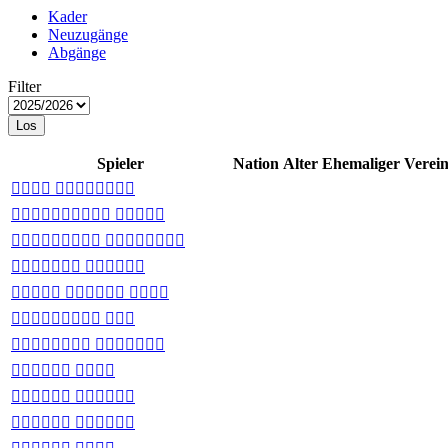
Kader
Neuzugänge
Abgänge
Filter
Los
Spieler
Nation
Alter
Ehemaliger Verei
 
 
 
 
  
 
 
 
 
 