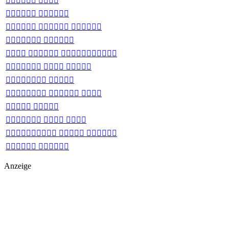
 
 
  
 
  
  
 
  
 
  
  
 
Anzeige