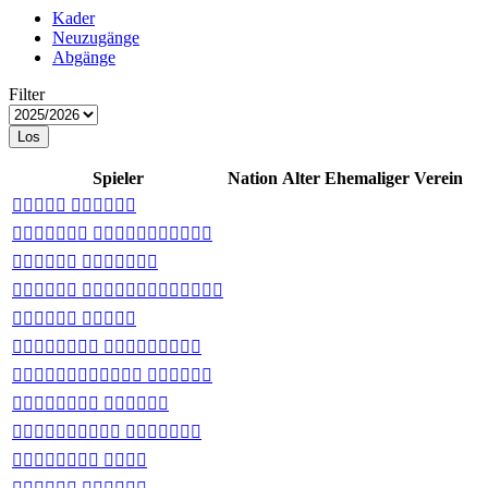
Kader
Neuzugänge
Abgänge
Filter
Los
Spieler
Nation
Alter
Ehemaliger Verein
 
 
 
 
 
 
 
 
 
 