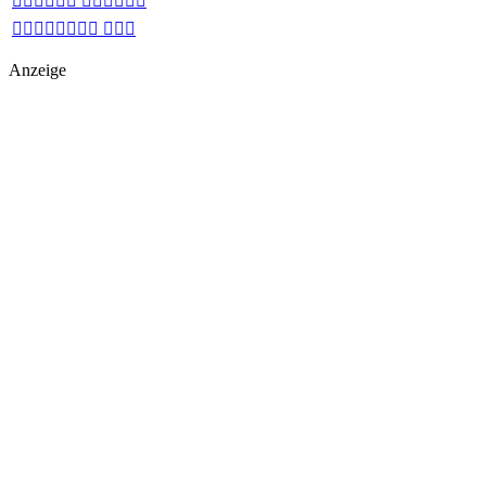
 
 
Anzeige