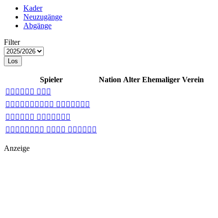
Kader
Neuzugänge
Abgänge
Filter
Los
Spieler
Nation
Alter
Ehemaliger Verein
 
 
 
  
Anzeige