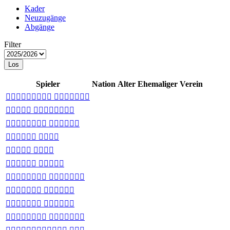
Kader
Neuzugänge
Abgänge
Filter
Los
Spieler
Nation
Alter
Ehemaliger Verein
 
 
 
 
 
 
 
 
 
 