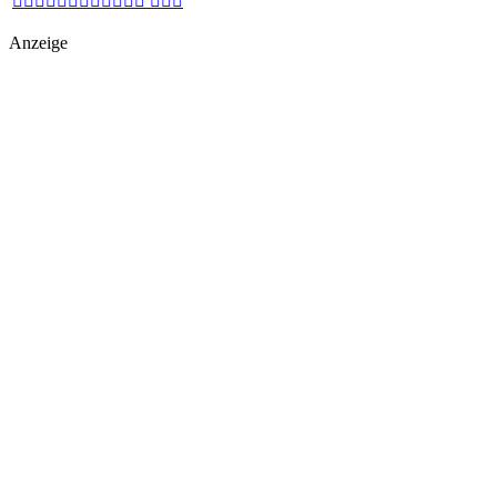
 
Anzeige