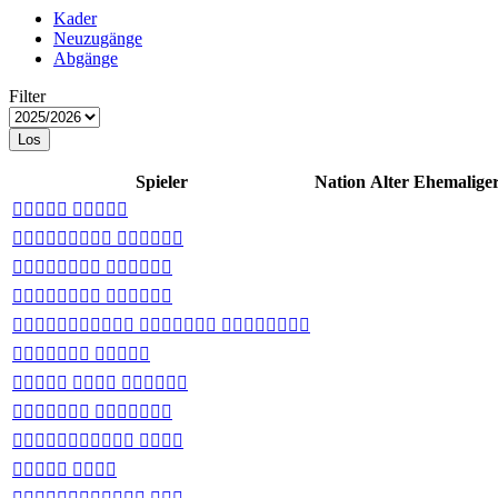
Kader
Neuzugänge
Abgänge
Filter
Los
Spieler
Nation
Alter
Ehemaliger
 
 
 
 
  
 
  
 
 
 