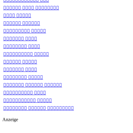
 
  
 
 
 
 
 
 
 
 
 
  
 
 
  
Anzeige