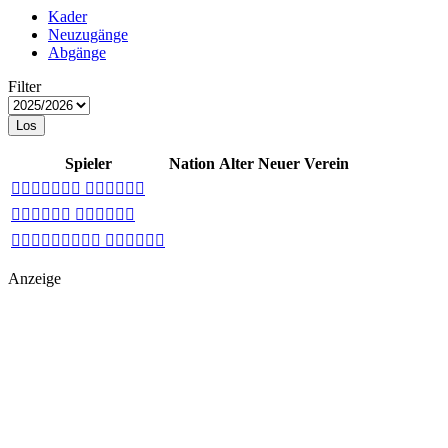
Kader
Neuzugänge
Abgänge
Filter
Los
Spieler
Nation
Alter
Neuer Verein
 
 
 
Anzeige