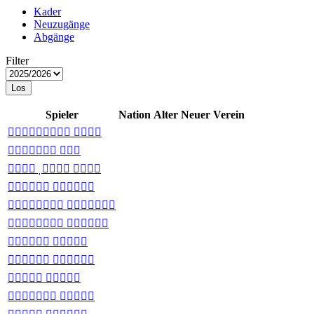
Kader
Neuzugänge
Abgänge
Filter
Los
Spieler
Nation
Alter
Neuer Verein
 
 
  
 
 
 
 
 
 
 