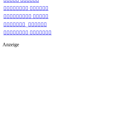
 
 
 
 
 
Anzeige