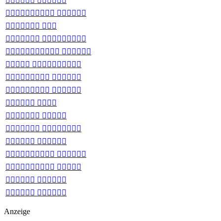
 
 
 
 
 
 
 
 
 
 
 
 
 
 
 
 
Anzeige