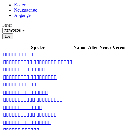
Kader
Neuzugänge
Abgänge
Filter
Los
Spieler
Nation
Alter
Neuer Verein
 
  
 
 
 
 
 
 
 
 