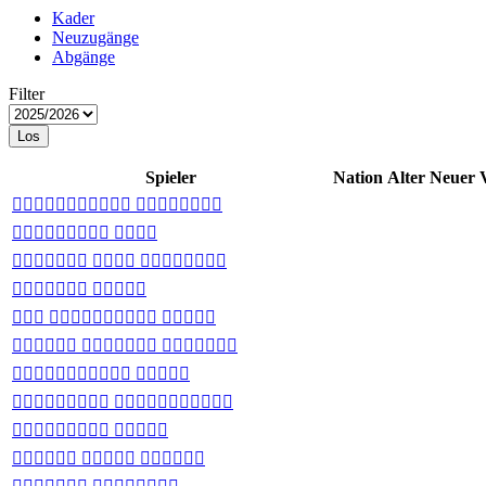
Kader
Neuzugänge
Abgänge
Filter
Los
Spieler
Nation
Alter
Neuer 
 
 
  
 
  
  
 
 
 
  