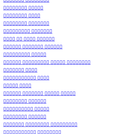
 
 
 
 
 
   
  
 
   
 
 
 
   
 
 
 
  
 