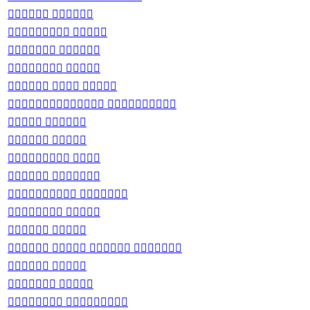
 
 
 
 
  
 
 
 
 
 
 
 
 
   
 
 
 