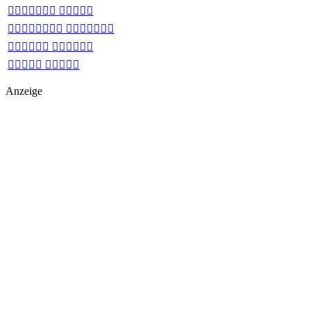
 
 
 
 
Anzeige