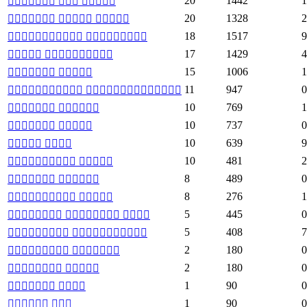
20
1442
1
  
20
1328
2
  
18
1517
9
 
17
1429
4
 
15
1006
1
 
11
947
0
 
10
769
1
 
10
737
0
 
10
639
9
 
10
481
2
 
8
489
0
 
8
276
1
 
5
445
0
  
5
408
7
 
2
180
0
 
2
180
0
 
1
90
0
 
1
90
0
 