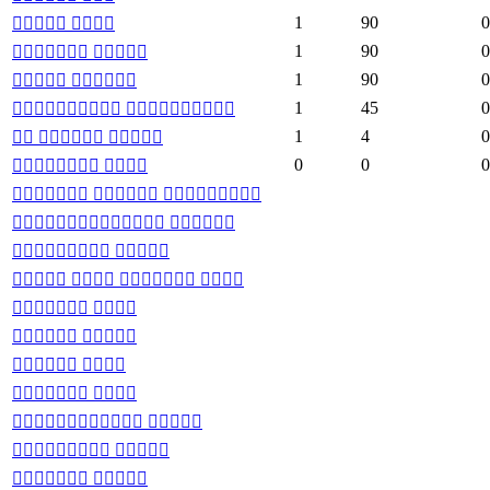
1
90
0
 
1
90
0
 
1
90
0
 
1
45
0
 
1
4
0
  
0
0
0
 
  
 
 
   
 
 
 
 
 
 
 