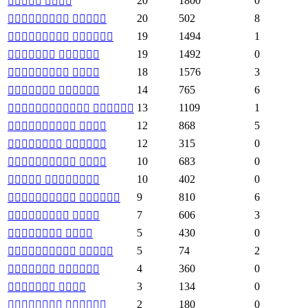
20
1800
0
 
20
502
8
 
19
1494
1
 
19
1492
0
 
18
1576
3
 
14
765
6
 
13
1109
1
 
12
868
5
 
12
315
0
 
10
683
0
 
10
402
0
 
9
810
6
 
7
606
3
 
5
430
0
 
5
74
2
 
4
360
0
 
3
134
0
 
2
180
0
 