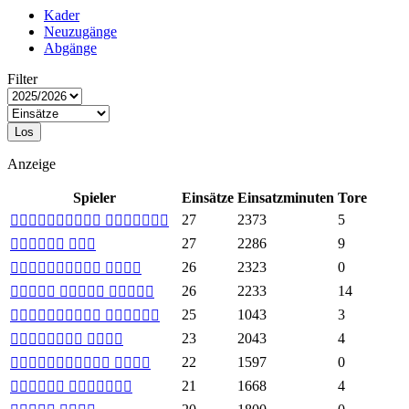
Kader
Neuzugänge
Abgänge
Filter
Los
Anzeige
Spieler
Einsätze
Einsatzminuten
Tore
27
2373
5
 
27
2286
9
 
26
2323
0
 
26
2233
14
  
25
1043
3
 
23
2043
4
 
22
1597
0
 
21
1668
4
 