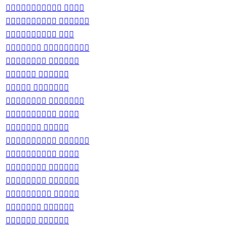
 
 
 
 
 
 
 
 
 
 
 
 
 
 
 
 
 