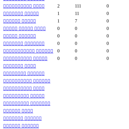
2
111
0
 
1
11
0
 
1
7
0
 
0
0
0
  
0
0
0
 
0
0
0
 
0
0
0
 
0
0
0
 
 
 
 
 
 
 
 
 
 