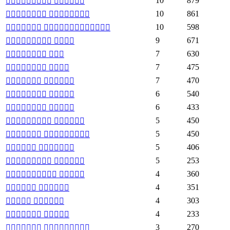
10
879
 
10
861
 
10
598
 
9
671
 
7
630
 
7
475
 
7
470
 
6
540
 
6
433
 
5
450
 
5
450
 
5
406
 
5
253
 
4
360
 
4
351
 
4
303
 
4
233
 
3
270
 