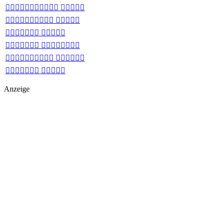
 
 
 
 
 
 
Anzeige