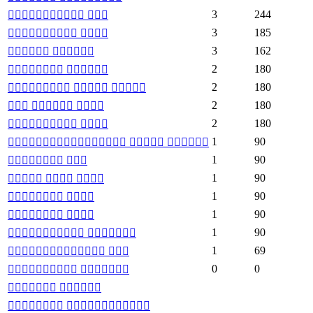
3
244
 
3
185
 
3
162
 
2
180
 
2
180
  
2
180
  
2
180
 
1
90
  
1
90
 
1
90
  
1
90
 
1
90
 
1
90
 
1
69
 
0
0
 
 
 