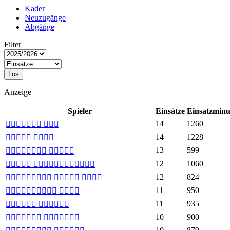
Kader
Neuzugänge
Abgänge
Filter
Los
Anzeige
Spieler
Einsätze
Einsatzminu
14
1260
 
14
1228
 
13
599
 
12
1060
 
12
824
  
11
950
 
11
935
 
10
900
 