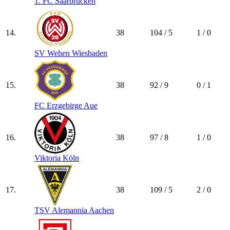
1. FC Saarbrücken
14.
38
104 / 5
1 / 0
SV Wehen Wiesbaden
15.
38
92 / 9
0 / 1
FC Erzgebirge Aue
16.
38
97 / 8
1 / 0
Viktoria Köln
17.
38
109 / 5
2 / 0
TSV Alemannia Aachen