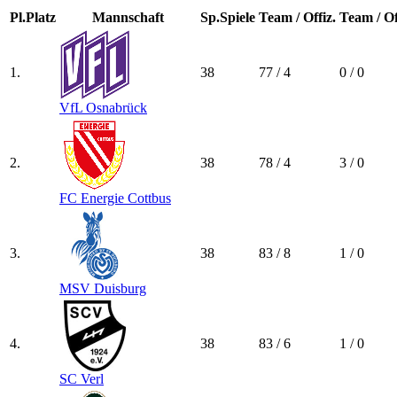
Pl.
Platz
Mannschaft
Sp.
Spiele
Team / Offiz.
Team / Of
1.
38
77 / 4
0 / 0
VfL Osnabrück
2.
38
78 / 4
3 / 0
FC Energie Cottbus
3.
38
83 / 8
1 / 0
MSV Duisburg
4.
38
83 / 6
1 / 0
SC Verl