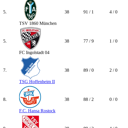
5.
38
91 / 1
4 / 0
TSV 1860 München
5.
38
77 / 9
1 / 0
FC Ingolstadt 04
7.
38
89 / 0
2 / 0
TSG Hoffenheim II
8.
38
88 / 2
0 / 0
F.C. Hansa Rostock