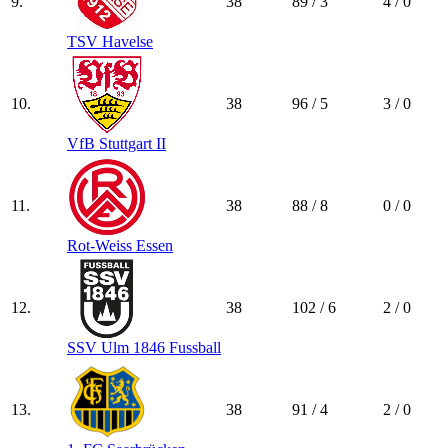
9.
38
89 / 3
4 / 0
TSV Havelse
10.
38
96 / 5
3 / 0
VfB Stuttgart II
11.
38
88 / 8
0 / 0
Rot-Weiss Essen
12.
38
102 / 6
2 / 0
SSV Ulm 1846 Fussball
13.
38
91 / 4
2 / 0